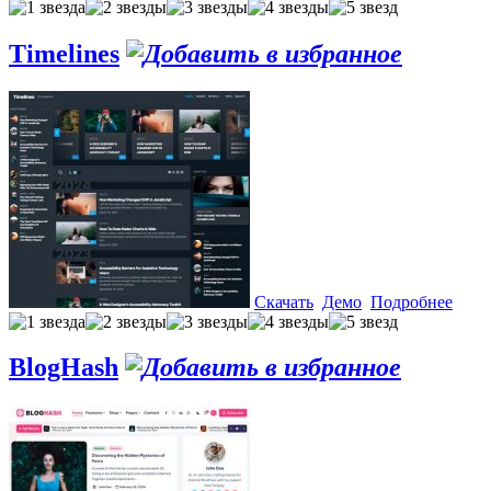
Timelines
Скачать
Демо
Подробнее
BlogHash