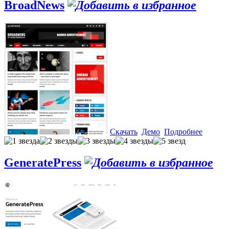
BroadNews
Скачать
Демо
Подробнее
GeneratePress