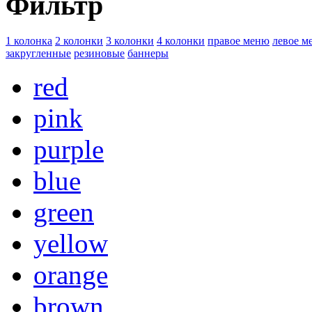
Фильтр
1 колонка
2 колонки
3 колонки
4 колонки
правое меню
левое м
закругленные
резиновые
баннеры
red
pink
purple
blue
green
yellow
orange
brown