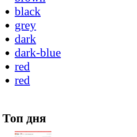
black
grey
dark
dark-blue
red
red
Топ дня