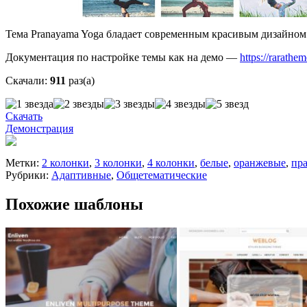
Тема Pranayama Yoga бладает современным красивым дизайном 
Документация по настройке темы как на демо —
https://rarath
Скачали:
911
раз(а)
Скачать
Демонстрация
Метки:
2 колонки
,
3 колонки
,
4 колонки
,
белые
,
оранжевые
,
пр
Рубрики:
Адаптивные
,
Общетематические
Похожие шаблоны