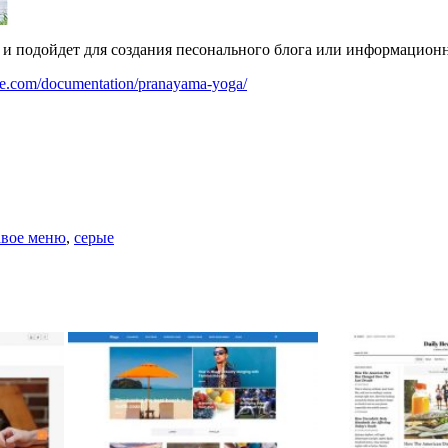
и подойдет для создания песонального блога или информационн
eme.com/documentation/pranayama-yoga/
авое меню
,
серые