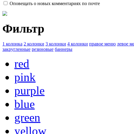
Оповещать о новых комментариях по почте
Фильтр
1 колонка
2 колонки
3 колонки
4 колонки
правое меню
левое м
закругленные
резиновые
баннеры
red
pink
purple
blue
green
yellow