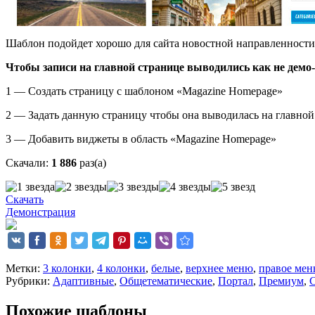
Шаблон подойдет хорошо для сайта новостной направленности 
Чтобы записи на главной странице выводились как не демо-
1 — Создать страницу с шаблоном «Magazine Homepage»
2 — Задать данную страницу чтобы она выводилась на главной
3 — Добавить виджеты в область «Magazine Homepage»
Скачали:
1 886
раз(а)
Скачать
Демонстрация
Метки:
3 колонки
,
4 колонки
,
белые
,
верхнее меню
,
правое ме
Рубрики:
Адаптивные
,
Общетематические
,
Портал
,
Премиум
,
Похожие шаблоны