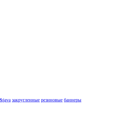
&java
закругленные
резиновые
баннеры