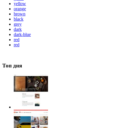
yellow
orange
brown
black
grey
dark
dark-blue
red
red
Топ дня