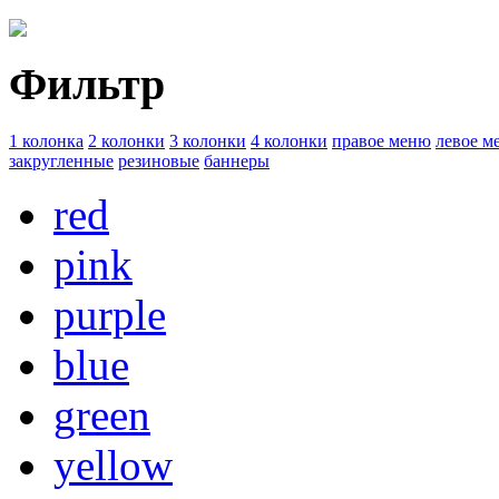
Фильтр
1 колонка
2 колонки
3 колонки
4 колонки
правое меню
левое м
закругленные
резиновые
баннеры
red
pink
purple
blue
green
yellow