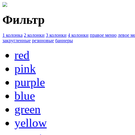
Фильтр
1 колонка
2 колонки
3 колонки
4 колонки
правое меню
левое м
закругленные
резиновые
баннеры
red
pink
purple
blue
green
yellow