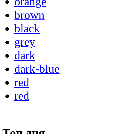
orange
brown
black
grey
dark
dark-blue
red
red
Топ дня