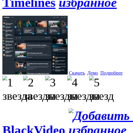
Timelines
Скачать
Демо
Подробнее
BlackVideo