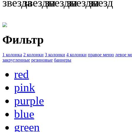
Фильтр
1 колонка
2 колонки
3 колонки
4 колонки
правое меню
левое м
закругленные
резиновые
баннеры
red
pink
purple
blue
green