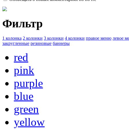
Фильтр
1 колонка
2 колонки
3 колонки
4 колонки
правое меню
левое м
закругленные
резиновые
баннеры
red
pink
purple
blue
green
yellow