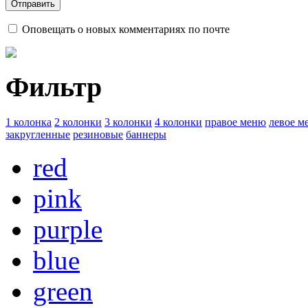
Оповещать о новых комментариях по почте
Фильтр
1 колонка
2 колонки
3 колонки
4 колонки
правое меню
левое м
закругленные
резиновые
баннеры
red
pink
purple
blue
green