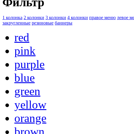
Фильтр
1 колонка
2 колонки
3 колонки
4 колонки
правое меню
левое м
закругленные
резиновые
баннеры
red
pink
purple
blue
green
yellow
orange
brown