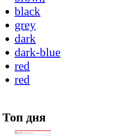
black
grey
dark
dark-blue
red
red
Топ дня