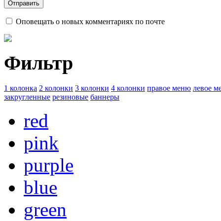
Оповещать о новых комментариях по почте
Фильтр
1 колонка
2 колонки
3 колонки
4 колонки
правое меню
левое м
закругленные
резиновые
баннеры
red
pink
purple
blue
green