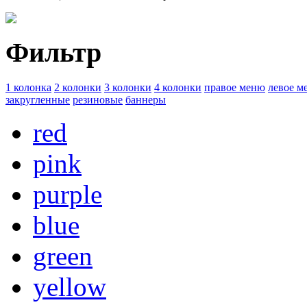
Фильтр
1 колонка
2 колонки
3 колонки
4 колонки
правое меню
левое м
закругленные
резиновые
баннеры
red
pink
purple
blue
green
yellow