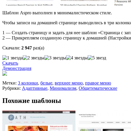
Шаблон Aspro выполнен в минималистическом стиле.
Чтобы записи на домашней странице выводились в три колонк
1 — Создать страницу и задать для нее шаблон «Страница с за
2 — Прикрепляем созданную страницу к домашней (Настройки
Скачали:
2 947
раз(а)
Скачать
Демонстрация
Метки:
3 колонки
,
белые
,
верхнее меню
,
правое меню
Рубрики:
Адаптивные
,
Минимализм
,
Общетематические
Похожие шаблоны