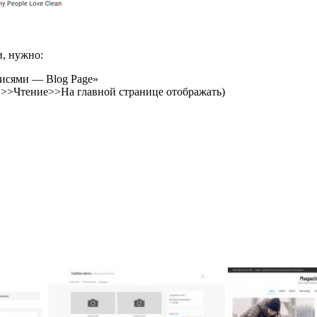
и, нужно:
писями — Blog Page»
>>Чтение>>На главной странице отображать)