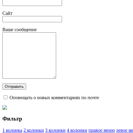
Сайт
Ваше сообщение
Оповещать о новых комментариях по почте
Фильтр
1 колонка
2 колонки
3 колонки
4 колонки
правое меню
левое м