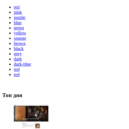
red
pink
purple
blue
green
yellow
orange
brown
black
grey
dark
dark-blue
red
red
Топ дня