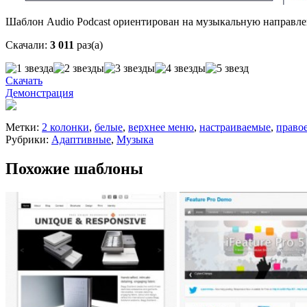
Шаблон Audio Podcast ориентирован на музыкальную направлен
Скачали:
3 011
раз(а)
Скачать
Демонстрация
Метки:
2 колонки
,
белые
,
верхнее меню
,
настраиваемые
,
право
Рубрики:
Адаптивные
,
Музыка
Похожие шаблоны