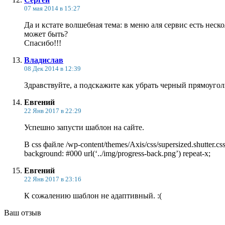
07 мая 2014 в 15:27
Да и кстате волшебная тема: в меню аля сервис есть неск
может быть?
Спасибо!!!
Владислав
08 Дек 2014 в 12:39
Здравствуйте, а подскажите как убрать черный прямоугол
Евгений
22 Янв 2017 в 22:29
Успешно запусти шаблон на сайте.
В css файле /wp-content/themes/Axis/css/supersized.shutter.cs
background: #000 url(‘../img/progress-back.png’) repeat-x;
Евгений
22 Янв 2017 в 23:16
К сожалению шаблон не адаптивный. :(
Ваш отзыв