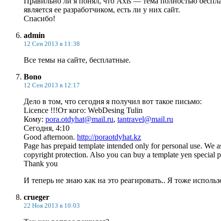
Правильно ли я понял, что Axis — тема полностью бесплат
является ее разработчиком, есть ли у них сайт.
Спасибо!
admin
12 Сен 2013 в 11:38
Все темы на сайте, бесплатные.
Bono
12 Сен 2013 в 12:17
Дело в том, что сегодня я получил вот такое письмо:
Licence !!!От кого: WebDesing Tulin
Кому:
pora.otdyhat@mail.ru
,
tantravel@mail.ru
Сегодня, 4:10
Good afternoon.
http://poraotdyhat.kz
Page has prepaid template intended only for personal use. We ask
copyright protection. Also you can buy a template yen special p
Thank you
И теперь не знаю как на это реагировать.. Я тоже исполь
crueger
22 Ноя 2013 в 10:03