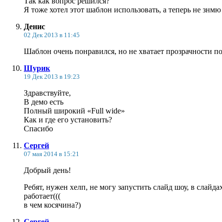
Так как вопрос решился?
Я тоже хотел этот шаблон использовать, а теперь не знмю 
Денис
02 Дек 2013 в 11:45
Шаблон очень понравился, но не хватает прозрачности по
Шурик
19 Дек 2013 в 19:23
Здравствуйте,
В демо есть
Полный широкий «Full wide»
Как и где его установить?
Спасибо
Сергей
07 мая 2014 в 15:21
Добрый день!
Ребят, нужен хелп, не могу запустить слайд шоу, в слайд
работает(((
в чем косячина?)
Сергей