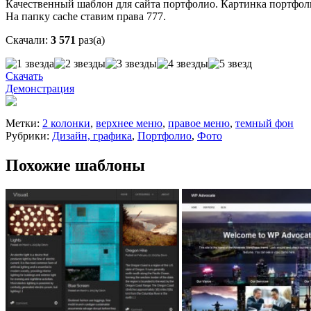
Качественный шаблон для сайта портфолио. Картинка портфоли
На папку cache ставим права 777.
Скачали:
3 571
раз(а)
Скачать
Демонстрация
Метки:
2 колонки
,
верхнее меню
,
правое меню
,
темный фон
Рубрики:
Дизайн, графика
,
Портфолио
,
Фото
Похожие шаблоны