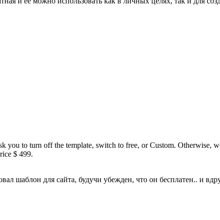
ная и ее можно использовать как в личных целях, так и для соз
 you to turn off the template, switch to free, or Custom. Otherwise, we 
rice $ 499.
зовал шаблон для сайта, будучи убежден, что он бесплатен.. и в