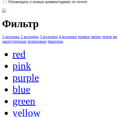
Оповещать о новых комментариях по почте
Фильтр
1 колонка
2 колонки
3 колонки
4 колонки
правое меню
левое м
закругленные
резиновые
баннеры
red
pink
purple
blue
green
yellow