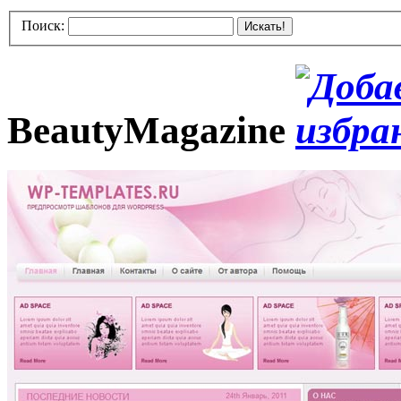
Поиск:
Искать!
BeautyMagazine