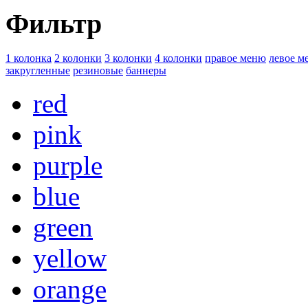
Фильтр
1 колонка
2 колонки
3 колонки
4 колонки
правое меню
левое м
закругленные
резиновые
баннеры
red
pink
purple
blue
green
yellow
orange