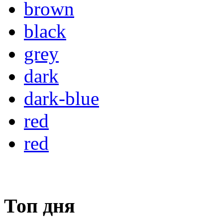
brown
black
grey
dark
dark-blue
red
red
Топ дня