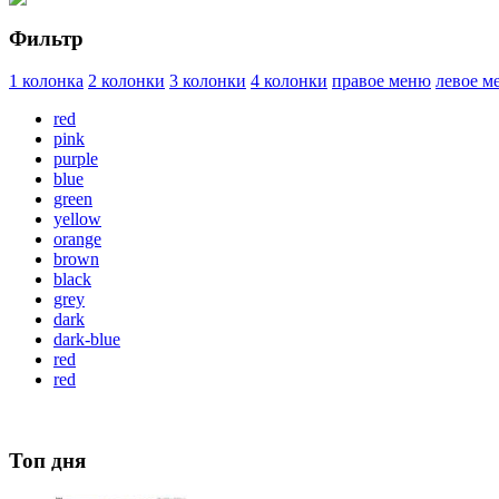
Фильтр
1 колонка
2 колонки
3 колонки
4 колонки
правое меню
левое м
red
pink
purple
blue
green
yellow
orange
brown
black
grey
dark
dark-blue
red
red
Топ дня