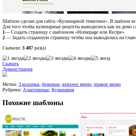
Шаблон сделан для сайта «Кулинарной тематики». В шаблон вс
Для того чтобы кулинарные рецепты выводились как на демо с
1
— Создать страницу с шаблоном «Homepage или Recipe»
2
— Задать созданную страницу чтобы она выводилась на гла
Скачали:
3 487
раз(а)
Скачать
Демонстрация
Метки:
3 колонки
,
бежевые
,
верхнее меню
,
правое меню
Рубрики:
Адаптивные
,
Кулинария
Похожие шаблоны