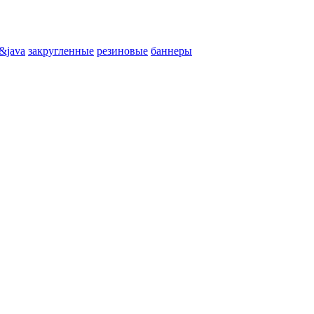
&java
закругленные
резиновые
баннеры