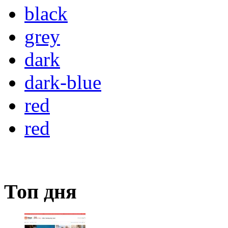
black
grey
dark
dark-blue
red
red
Топ дня