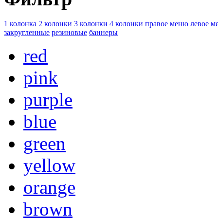
1 колонка
2 колонки
3 колонки
4 колонки
правое меню
левое м
закругленные
резиновые
баннеры
red
pink
purple
blue
green
yellow
orange
brown