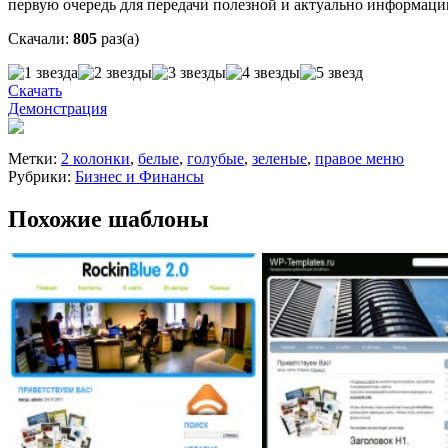
первую очередь для передачи полезной и актуально информаци
Скачали:
805
раз(а)
Скачать
Демонстрация
Метки:
2 колонки
,
белые
,
голубые
,
зеленые
,
правое меню
Рубрики:
Бизнес и Финансы
Похожие шаблоны