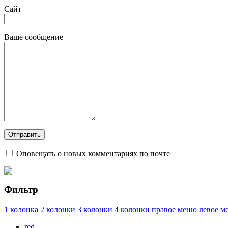
Сайт
Ваше сообщение
Оповещать о новых комментариях по почте
Фильтр
1 колонка
2 колонки
3 колонки
4 колонки
правое меню
левое м
red