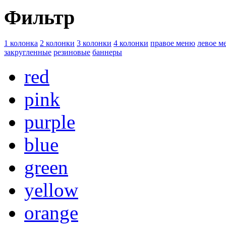
Фильтр
1 колонка
2 колонки
3 колонки
4 колонки
правое меню
левое м
закругленные
резиновые
баннеры
red
pink
purple
blue
green
yellow
orange