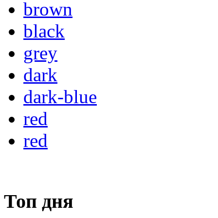
brown
black
grey
dark
dark-blue
red
red
Топ дня