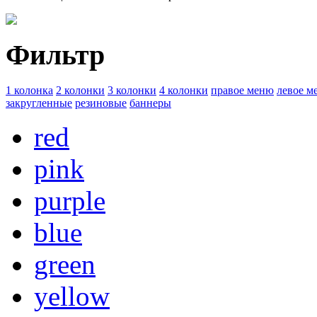
Фильтр
1 колонка
2 колонки
3 колонки
4 колонки
правое меню
левое м
закругленные
резиновые
баннеры
red
pink
purple
blue
green
yellow