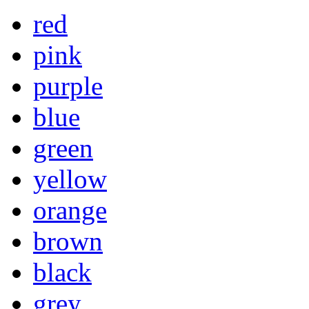
red
pink
purple
blue
green
yellow
orange
brown
black
grey