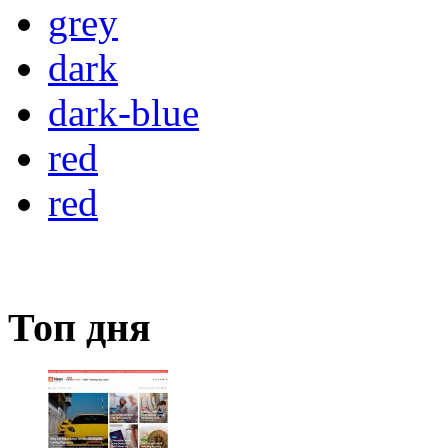
grey
dark
dark-blue
red
red
Топ дня