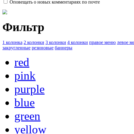
Оповещать о новых комментариях по почте
Фильтр
1 колонка
2 колонки
3 колонки
4 колонки
правое меню
левое м
закругленные
резиновые
баннеры
red
pink
purple
blue
green
yellow