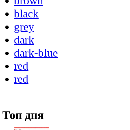
brown
black
grey
dark
dark-blue
red
red
Топ дня