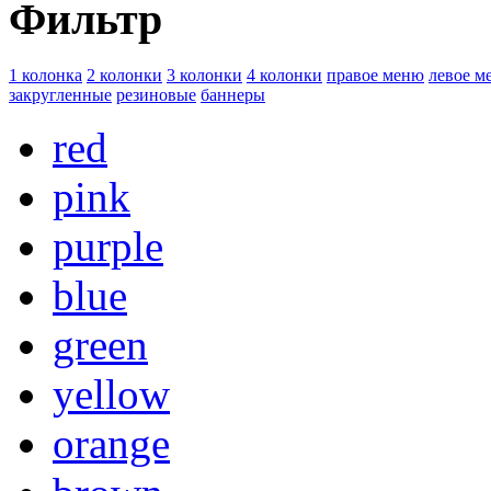
Фильтр
1 колонка
2 колонки
3 колонки
4 колонки
правое меню
левое м
закругленные
резиновые
баннеры
red
pink
purple
blue
green
yellow
orange