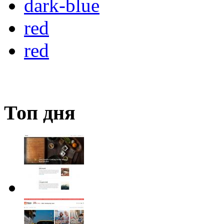
dark-blue
red
red
Топ дня