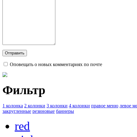
Оповещать о новых комментариях по почте
Фильтр
1 колонка
2 колонки
3 колонки
4 колонки
правое меню
левое м
закругленные
резиновые
баннеры
red