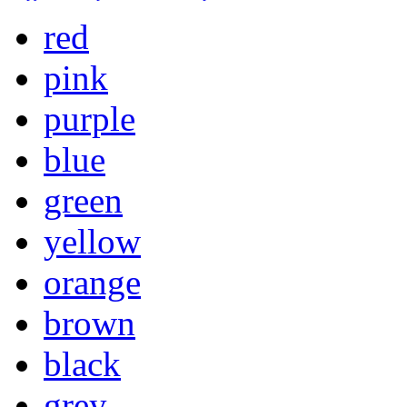
red
pink
purple
blue
green
yellow
orange
brown
black
grey