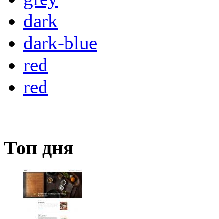
dark
dark-blue
red
red
Топ дня