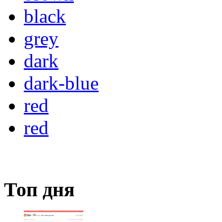
black
grey
dark
dark-blue
red
red
Топ дня