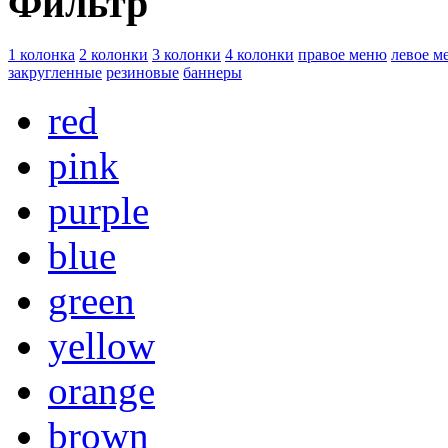
Фильтр
1 колонка
2 колонки
3 колонки
4 колонки
правое меню
левое м
закругленные
резиновые
баннеры
red
pink
purple
blue
green
yellow
orange
brown