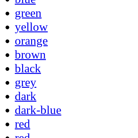
green
yellow
orange
brown
black
grey
dark
dark-blue
red
red