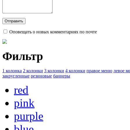
Оповещать о новых комментариях по почте
Фильтр
1 колонка
2 колонки
3 колонки
4 колонки
правое меню
левое м
закругленные
резиновые
баннеры
red
pink
purple
blue