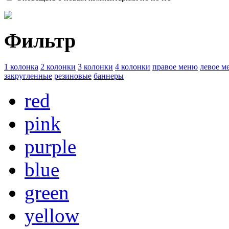
Фильтр
1 колонка
2 колонки
3 колонки
4 колонки
правое меню
левое м
закругленные
резиновые
баннеры
red
pink
purple
blue
green
yellow