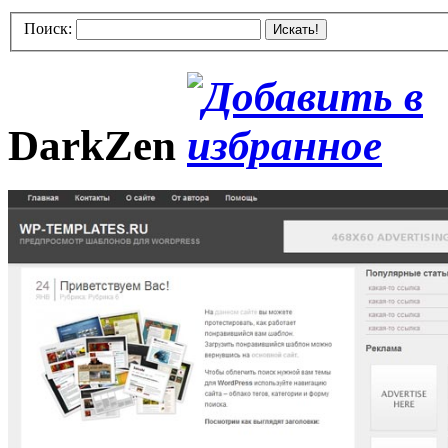
Поиск:
Искать!
DarkZen