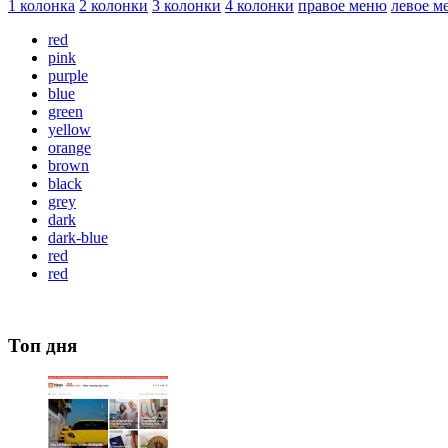
1 колонка
2 колонки
3 колонки
4 колонки
правое меню
левое м
red
pink
purple
blue
green
yellow
orange
brown
black
grey
dark
dark-blue
red
red
Топ дня