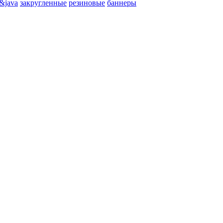
&java
закругленные
резиновые
баннеры