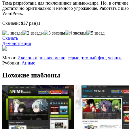
Тема разработана для поклонников аниме-жанра. Но, в отличи
достаточно оригинально и немного угрожающе. Работать с шабл
WordPress.
Скачали:
937
раз(а)
Скачать
Демонстрация
Метки:
2 колонки
,
правое меню
,
серые
,
темный фон
,
черные
Рубрики:
Аниме
Похожие шаблоны