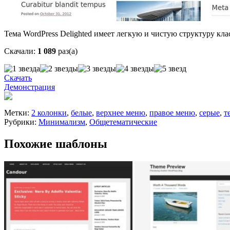
Тема WordPress Delighted имеет легкую и чистую структуру кл
Скачали:
1 089
раз(а)
Скачать
Демонстрация
Метки:
2 колонки
,
белые
,
верхнее меню
,
правое меню
,
серые
,
т
Рубрики:
Минимализм
,
Общетематические
Похожие шаблоны