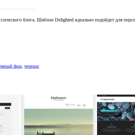
ассического блога. Шаблон Delighted идеально подойдет для пер
емный фон
,
черные