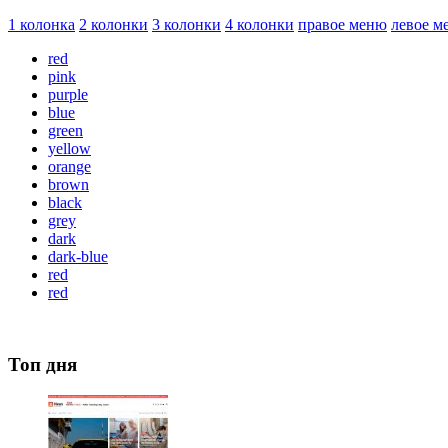
1 колонка
2 колонки
3 колонки
4 колонки
правое меню
левое м
red
pink
purple
blue
green
yellow
orange
brown
black
grey
dark
dark-blue
red
red
Топ дня