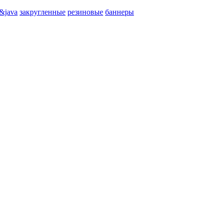
&java
закругленные
резиновые
баннеры