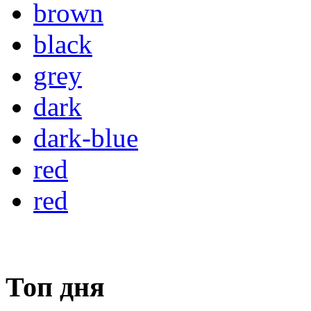
brown
black
grey
dark
dark-blue
red
red
Топ дня