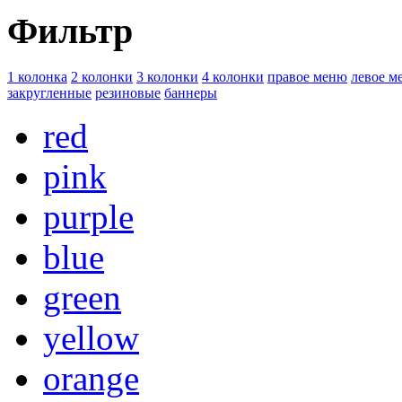
Фильтр
1 колонка
2 колонки
3 колонки
4 колонки
правое меню
левое м
закругленные
резиновые
баннеры
red
pink
purple
blue
green
yellow
orange