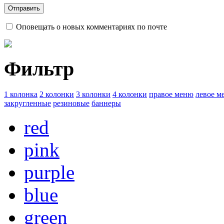
Оповещать о новых комментариях по почте
Фильтр
1 колонка
2 колонки
3 колонки
4 колонки
правое меню
левое м
закругленные
резиновые
баннеры
red
pink
purple
blue
green