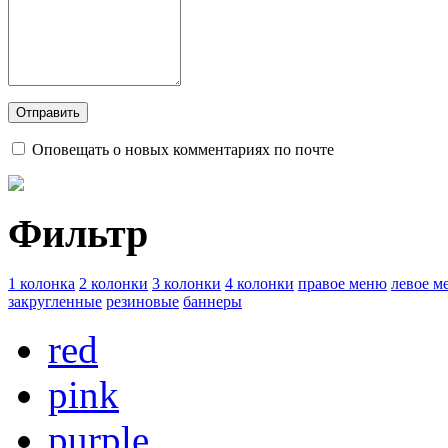
Оповещать о новых комментариях по почте
Фильтр
1 колонка
2 колонки
3 колонки
4 колонки
правое меню
левое м
закругленные
резиновые
баннеры
red
pink
purple