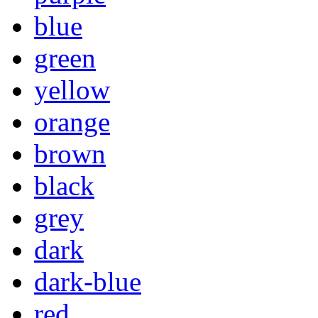
blue
green
yellow
orange
brown
black
grey
dark
dark-blue
red