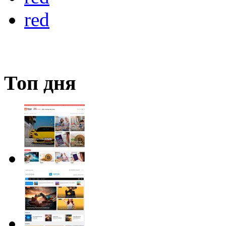
red
Топ дня