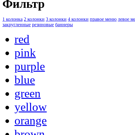
Фильтр
1 колонка
2 колонки
3 колонки
4 колонки
правое меню
левое м
закругленные
резиновые
баннеры
red
pink
purple
blue
green
yellow
orange
brown