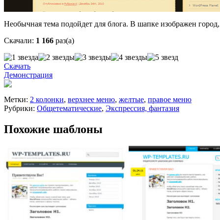
Необычная тема подойдет для блога. В шапке изображен город,
Скачали:
1 166
раз(а)
Скачать
Демонстрация
Метки:
2 колонки
,
верхнее меню
,
желтые
,
правое меню
Рубрики:
Общетематические
,
Экспрессия, фантазия
Похожие шаблоны