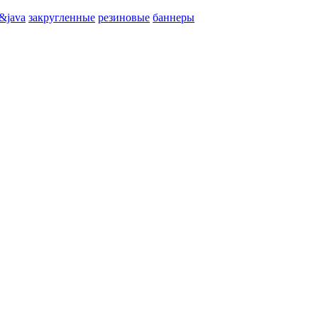
&java
закругленные
резиновые
баннеры