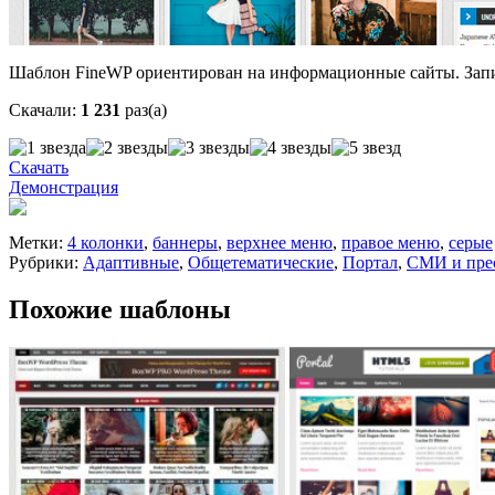
Шаблон FineWP ориентирован на информационные сайты. Запис
Скачали:
1 231
раз(а)
Скачать
Демонстрация
Метки:
4 колонки
,
баннеры
,
верхнее меню
,
правое меню
,
серые
Рубрики:
Адаптивные
,
Общетематические
,
Портал
,
СМИ и пре
Похожие шаблоны