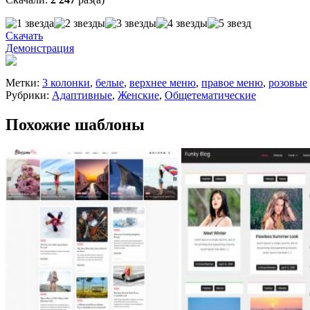
Скачать
Демонстрация
Метки:
3 колонки
,
белые
,
верхнее меню
,
правое меню
,
розовые
Рубрики:
Адаптивные
,
Женские
,
Общетематические
Похожие шаблоны