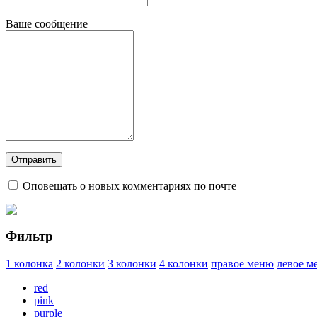
Ваше сообщение
Оповещать о новых комментариях по почте
Фильтр
1 колонка
2 колонки
3 колонки
4 колонки
правое меню
левое м
red
pink
purple