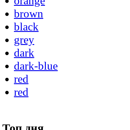
orange
brown
black
grey
dark
dark-blue
red
red
Топ дня