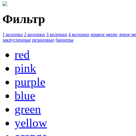
Фильтр
1 колонка
2 колонки
3 колонки
4 колонки
правое меню
левое м
закругленные
резиновые
баннеры
red
pink
purple
blue
green
yellow