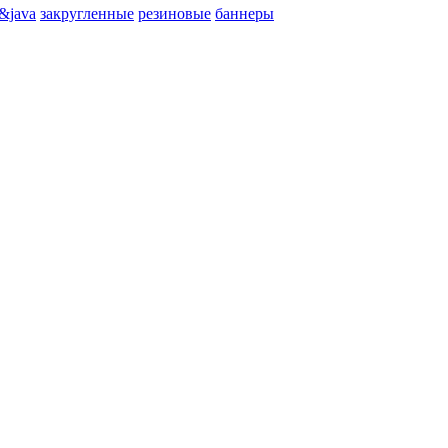
&java
закругленные
резиновые
баннеры