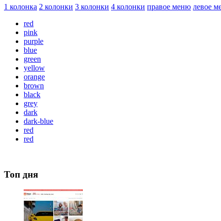
1 колонка
2 колонки
3 колонки
4 колонки
правое меню
левое м
red
pink
purple
blue
green
yellow
orange
brown
black
grey
dark
dark-blue
red
red
Топ дня