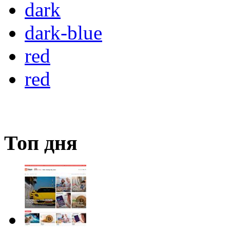
dark
dark-blue
red
red
Топ дня