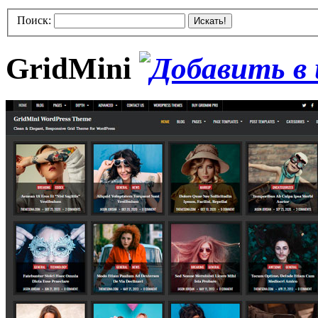
Поиск:
Искать!
GridMini