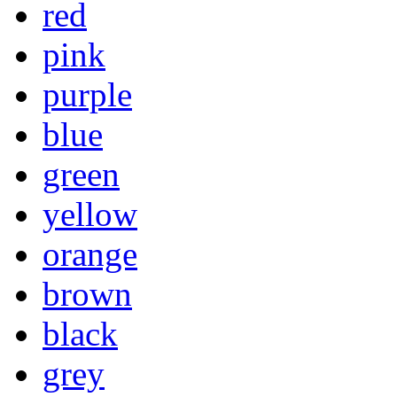
red
pink
purple
blue
green
yellow
orange
brown
black
grey