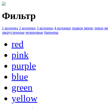
Фильтр
1 колонка
2 колонки
3 колонки
4 колонки
правое меню
левое м
закругленные
резиновые
баннеры
red
pink
purple
blue
green
yellow