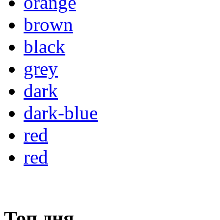
orange
brown
black
grey
dark
dark-blue
red
red
Топ дня