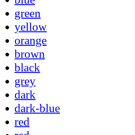
green
yellow
orange
brown
black
grey
dark
dark-blue
red