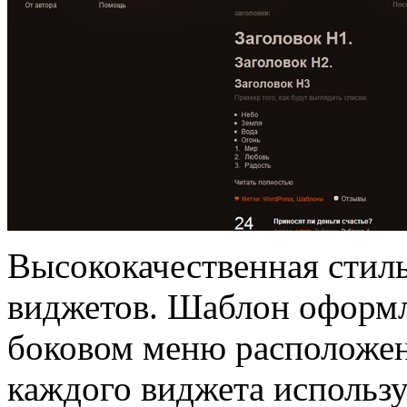
Высококачественная стил
виджетов. Шаблон оформле
боковом меню расположен
каждого виджета использу