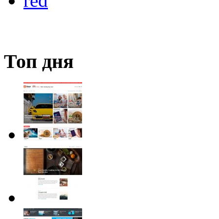
red
Топ дня