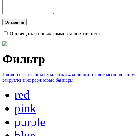
Оповещать о новых комментариях по почте
Фильтр
1 колонка
2 колонки
3 колонки
4 колонки
правое меню
левое м
закругленные
резиновые
баннеры
red
pink
purple
blue