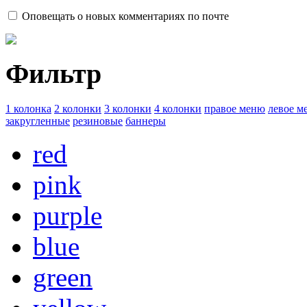
Оповещать о новых комментариях по почте
Фильтр
1 колонка
2 колонки
3 колонки
4 колонки
правое меню
левое м
закругленные
резиновые
баннеры
red
pink
purple
blue
green