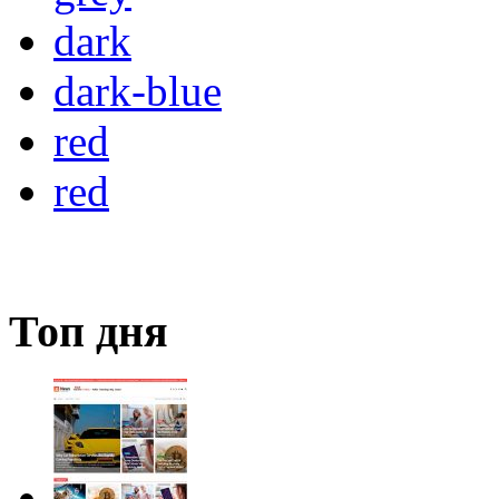
dark
dark-blue
red
red
Топ дня