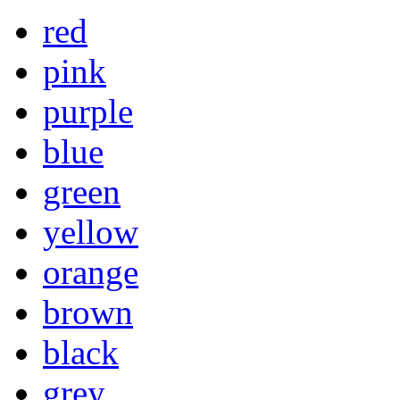
red
pink
purple
blue
green
yellow
orange
brown
black
grey