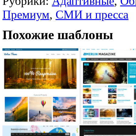
Рубрики:
Адаптивные
,
Об
Премиум
,
СМИ и пресса
Похожие шаблоны