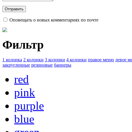
Оповещать о новых комментариях по почте
Фильтр
1 колонка
2 колонки
3 колонки
4 колонки
правое меню
левое м
закругленные
резиновые
баннеры
red
pink
purple
blue