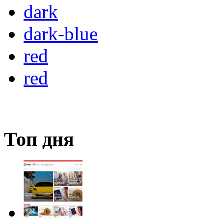
dark
dark-blue
red
red
Топ дня