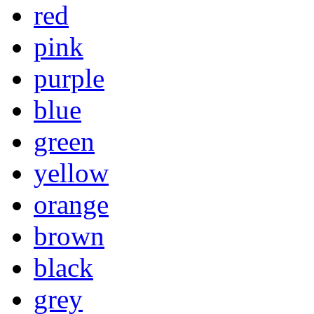
red
pink
purple
blue
green
yellow
orange
brown
black
grey